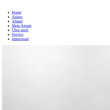
Home
Anlass
Ablauf
Mein Ansatz
Über mich
Service
Impressum