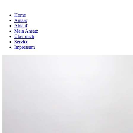
Home
Anlass
Ablauf
Mein Ansatz
Über mich
Service
Impressum